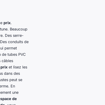
de
prix
.
ortune. Beaucoup
re. Des serre-
. Des conduits de
qui permet
on de tubes PVC
s câbles
s
prix
et lisez les
lus dans des
ustes peut se
terme. En
ulement une
space de