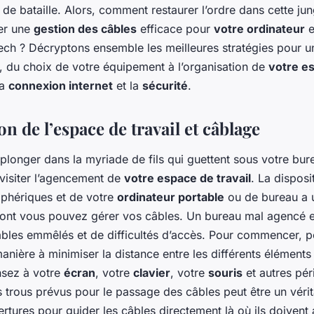
de bataille. Alors, comment restaurer l’ordre dans cette jun
er une
gestion des câbles
efficace pour
votre ordinateur
e
tech ? Décryptons ensemble les meilleures stratégies pour 
 du choix de votre équipement à l’organisation de
votre es
la
connexion internet
et la
sécurité
.
n de l’espace de travail et câblage
longer dans la myriade de fils qui guettent sous votre bur
isiter l’agencement de
votre espace de travail
. La disposi
iphériques et de votre
ordinateur portable
ou de bureau a u
dont vous pouvez gérer vos câbles. Un bureau mal agencé e
les emmêlés et de difficultés d’accès. Pour commencer, p
nière à minimiser la distance entre les différents éléments
nsez à votre
écran
, votre
clavier
, votre
souris
et autres pér
 trous prévus pour le passage des câbles peut être un vérit
ertures pour guider les câbles directement là où ils doivent a