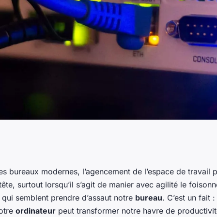
cacement le
des bureaux modernes, l’agencement de l’espace de travail 
tête, surtout lorsqu’il s’agit de manier avec agilité le foiso
inateur ?
s qui semblent prendre d’assaut notre
bureau
. C’est un fait :
otre
ordinateur
peut transformer notre havre de productivit