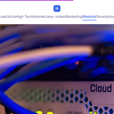
cueil
Actu
High Tech
Internet
Jeux-video
Marketing
Matériel
Smartpho