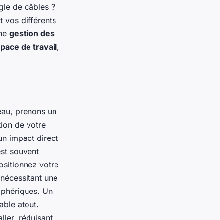
gle de câbles ?
t vos différents
une
gestion des
pace de travail
,
eau, prenons un
tion de votre
n impact direct
st souvent
ositionnez votre
 nécessitant une
iphériques. Un
able atout.
ller, réduisant