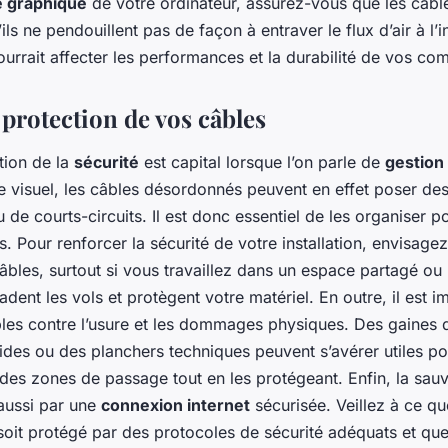
e graphique
de votre ordinateur, assurez-vous que les câbl
ls ne pendouillent pas de façon à entraver le flux d’air à l’i
pourrait affecter les performances et la durabilité de vos co
 protection de vos câbles
tion de la
sécurité
est capital lorsque l’on parle de
gestion
e visuel, les câbles désordonnés peuvent en effet poser des
de courts-circuits. Il est donc essentiel de les organiser po
. Pour renforcer la sécurité de votre installation, envisagez l
bles, surtout si vous travaillez dans un espace partagé ou
uadent les vols et protègent votre matériel. En outre, il est 
bles contre l’usure et les dommages physiques. Des gaines d
gides ou des planchers techniques peuvent s’avérer utiles p
 des zones de passage tout en les protégeant. Enfin, la sa
aussi par une
connexion internet
sécurisée. Veillez à ce qu
oit protégé par des protocoles de sécurité adéquats et qu