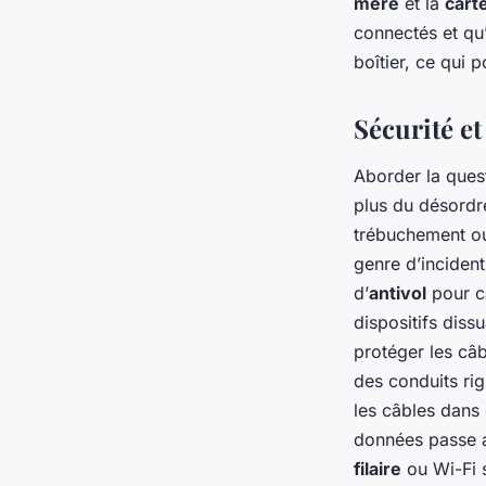
mère
et la
cart
connectés et qu’i
boîtier, ce qui 
Sécurité et
Aborder la ques
plus du désordr
trébuchement ou 
genre d’incidents
d’
antivol
pour câ
dispositifs diss
protéger les câ
des conduits ri
les câbles dans
données passe 
filaire
ou Wi-Fi s