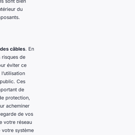
es sont bien
ntérieur du
mposants.
 des câbles
. En
 risques de
ur éviter ce
’utilisation
 public. Ces
important de
e protection,
our acheminer
uvegarde de vos
e votre réseau
e votre système