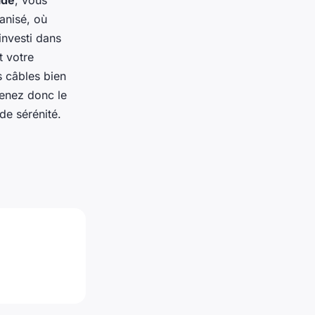
ide
, vous
anisé, où
nvesti dans
t votre
es câbles bien
renez donc le
de sérénité.