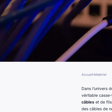
Accueil
›
Matériel
MATÉRIEL
Comment gérer effi
Dans l’univers 
véritable casse-
câblage de votre ord
câbles
et de fil
des câbles de n