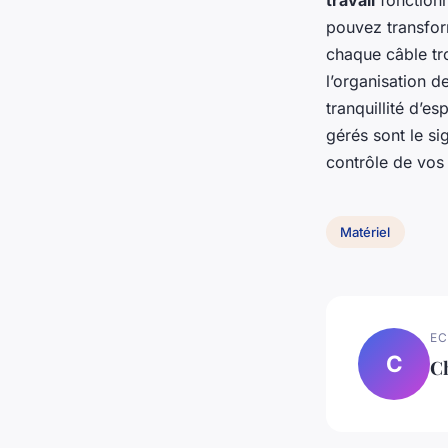
travail
fonctionn
pouvez transfor
chaque câble tr
l’organisation d
tranquillité d’es
gérés sont le si
contrôle de vos 
Matériel
EC
C
C