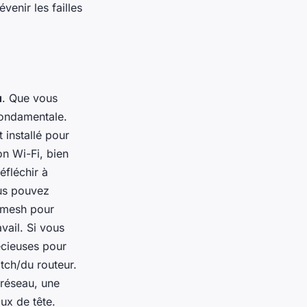
venir les failles
u
. Que vous
 fondamentale.
 installé pour
on Wi-Fi, bien
éfléchir à
ous pouvez
s mesh pour
vail. Si vous
écieuses pour
tch/du routeur.
 réseau, une
ux de tête.