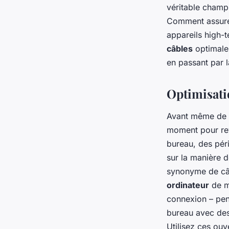
véritable champ 
Charles
•
30 novembre 2023
•
6 min de lecture
Comment assur
appareils high-
câbles
optimale,
en passant par 
Optimisatio
Avant même de p
moment pour rev
bureau, des pér
sur la manière 
synonyme de câb
ordinateur
de ma
connexion – pe
bureau avec des
Utilisez ces ouv