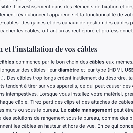
s visible. L’investissement dans des éléments de fixation et de
ement révolutionner l’apparence et la fonctionnalité de vo
rre-câbles, des gaines et des canaux de gestion des câbles 
cacher les câbles, offrant un aspect épuré et professionnel
n et l’installation de vos câbles
câbles
commence par le bon choix des
câbles
eux-mêmes.
la longueur des câbles, leur
diamètre
et leur type (HDMI,
US
c.). Des câbles trop longs créent inutilement du désordre, t
rts tendent à tirer sur vos appareils, ce qui peut causer d
s intempestives. Lorsque vous installez votre matériel, pr
haque câble. Tirez parti des clips et des attaches de câble
 des murs ou sous le bureau. Le
cable management
peut êtr
à des solutions de rangement sous le bureau, comme des p
ennent les câbles en hauteur et hors de vue. En ce qui conc