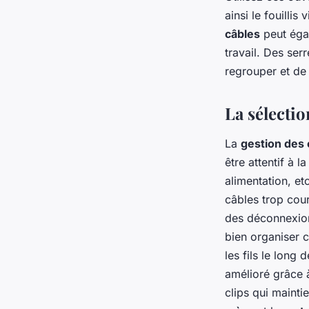
ainsi le fouilli
câbles
peut égal
travail. Des se
regrouper et de 
La sélectio
La
gestion des 
être attentif à 
alimentation, et
câbles trop cou
des déconnexion
bien organiser c
les fils le long
amélioré grâce 
clips qui mainti