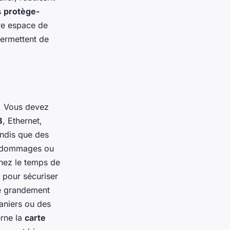
s
protège-
tre espace de
permettent de
.
 Vous devez
B
, Ethernet,
andis que des
es dommages ou
enez le temps de
s pour sécuriser
e grandement
aniers ou des
erne la
carte