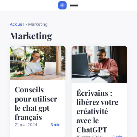
Accueil
› Marketing
Marketing
Conseils
Écrivains :
pour utiliser
libérez votre
le chat gpt
créativité
français
avec le
21 mai 2024
3 min
ChatGPT